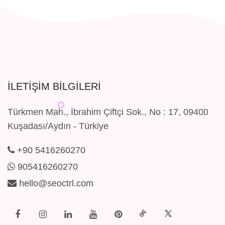
İLETIŞIM BILGILERI
Türkmen Mah., İbrahim Çiftçi Sok., No : 17, 09400
Kuşadası/Aydın - Türkiye
+90 5416260270
905416260270
hello@seoctrl.com